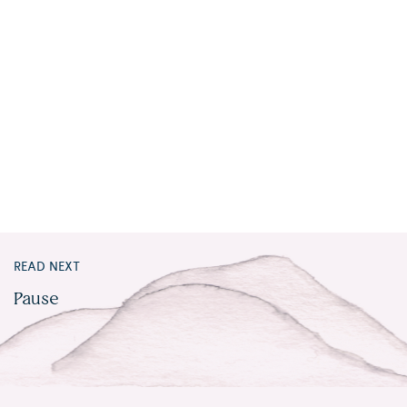
READ NEXT
Pause​​​​‌ ‍ ​‍​‍‌‍ ‌ ​‍‌‍‍‌‌‍‌ ‌‍‍‌‌‍ ‍​‍​‍​ ‍‍​‍​‍‌ ​ ‌‍​‌‌‍ ‍‌‍‍‌‌ ‌​‌ ‍‌​‍ ‍‌‍‍‌‌‍ ​‍​‍​‍ ​​‍​‍‌‍‍​‌ ​‍‌‍‌‌‌‍‌‍​‍​‍​ ‍‍​‍​‍​‍ ‌ ​ ‌ ‌​‌ ‌‌‌‍‌​‌‍‍‌‌‍ ​‍ ‌‍‍‌‌‍ ‍‌ ‌​‌‍‌‌‌‍ ‍‌ ‌​​‍ ‌‍‌‌‌‍‌​‌‍‍‌‌ ‌​​‍ ‌‍ ‌‌‍ ‌‍‌​‌‍‌‌​ ‌‌ ​​‌ ​‍‌‍‌‌‌ ​ ‌‍‌‌‌‍ ‍‌ ‌​‌‍​‌‌ ‌​‌‍‍‌‌‍ ‌‍ ‍​ ‍ ‌‍‍‌‌‍‌​​ ‌‌‍​‌​ ​‌​ ‌ ​ ‌‌​ ​​‌‍​‌​ ‍‌​ ‌‍​‍ ‌​ ‌​​ ​ ‌‍‌​​ ‌‌​‍ ‌​ ‌​‌‍‌‌​ ‌ ​ ‌‌​‍ ‌​ ‍​​ ​‌‌‍​‌​ ​‌​‍ ‌‌‍​‌​ ‌‍‌‍​‌​ ​‌‌‍​ ‌‍‌‌​ ​​​ ‌ ​ ​ ​ ‌‍​ ‌​​ ‍‌​ ‍ ‌ ‌​‌ ‍‌‌ ​​‌‍‌‌​ ‌‌‍​ ‌‍​‌‌ ‌​‌‍‌‌‌‍‌ ‌‍ ‌ ​‍‌ ‍‌​ ‍ ‌ ​​‌‍​‌‌ ‌​‌‍‍​​ ‌‌ ‌​‌‍‍‌‌ ‌​‌‍ ​‌‍‌‌​ ‌‍​‍‌‍​‌‌ ​ ‌‍‌‌‌‌‌‌‌ ​‍‌‍ ​​ ‌​‍‌‌​ ​‍‌​‌‍‌ ​ ‌ ‌​‌ ‌‌‌‍‌​‌‍‍‌‌‍ ​‍‌‍‌‍‍‌‌‍‌​​ ‌‌‍​‌​ ​‌​ ‌ ​ ‌‌​ ​​‌‍​‌​ ‍‌​ ‌‍​‍ ‌​ ‌​​ ​ ‌‍‌​​ ‌‌​‍ ‌​ ‌​‌‍‌‌​ ‌ ​ ‌‌​‍ ‌​ ‍​​ ​‌‌‍​‌​ ​‌​‍ ‌‌‍​‌​ ‌‍‌‍​‌​ ​‌‌‍​ ‌‍‌‌​ ​​​ ‌ ​ ​ ​ ‌‍​ ‌​​ ‍‌​‍‌‍‌ ‌​‌ ‍‌‌ ​​‌‍‌‌​ ‌‌‍​ ‌‍​‌‌ ‌​‌‍‌‌‌‍‌ ‌‍ ‌ ​‍‌ ‍‌​‍‌‍‌ ​​‌‍​‌‌ ‌​‌‍‍​​ ‌‌ ‌​‌‍‍‌‌ ‌​‌‍ ​‌‍‌‌​‍‌‍‌ ​​‌‍‌‌‌ ​‍‌ ​ ‌ ​​‌‍‌‌‌‍​ ‌ ‌​‌‍‍‌‌ ‌‍‌‍‌‌​ ‌‌ ​​‌ ‌‌‌‍​‍‌‍ ​‌‍‍‌‌ ​ ‌‍‍​‌‍‌‌‌‍‌​​‍​‍‌ ‌