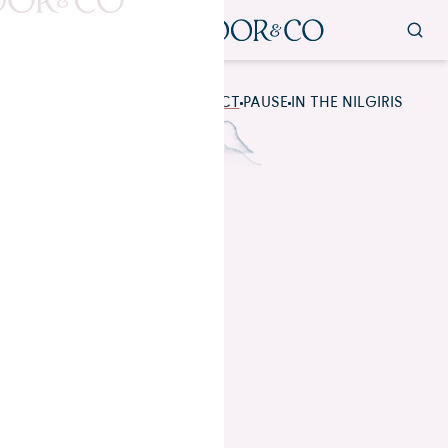
ALL
READ​​​​‌ ‍ ​‍​‍‌‍ ‌ ​‍‌‍‍‌‌‍‌ ‌‍‍‌‌‍ ‍​‍​‍​ ‍‍​‍​‍‌ ​ ‌‍​‌‌‍ ‍‌‍‍‌‌ ‌​‌ ‍‌​‍ ‍‌‍‍‌‌‍ ​‍​‍​‍ ​​‍​‍‌‍‍​‌ ​‍‌‍‌‌‌‍‌‍​‍​‍​ ‍‍​‍​‍​‍ ‌ ​ ‌ ‌​‌ ‌‌‌‍‌​‌‍‍‌‌‍ ​‍ ‌‍‍‌‌‍ ‍‌ ‌​‌‍‌‌‌‍ ‍‌ ‌​​‍ ‌‍‌‌‌‍‌​‌‍‍‌‌ ‌​​‍ ‌‍ ‌‌‍ ‌‍‌​‌‍‌‌​ ‌‌ ​​‌ ​‍‌‍‌‌‌ ​ ‌‍‌‌‌‍ ‍‌ ‌​‌‍​‌‌ ‌​‌‍‍‌‌‍ ‌‍ ‍​ ‍ ‌‍‍‌‌‍‌​​ ‌​ ​‌​ ‍‌‌‍​‍‌‍​‌‌‍‌‍​ ​‍‌‍​‌​ ​ ​‍ ‌‌‍​‌​ ​‍​ ‌‌​ ​‌​‍ ‌​ ‌​‌‍​‌​ ‌ ​ ​ ​‍ ‌​ ‍​‌‍‌​‌‍‌​‌‍‌‍​‍ ‌​ ​‍​ ‌ ‌‍​ ​ ‍​‌‍​‌​ ‌ ​ ‌ ‌‍‌​‌‍​ ​ ​‌​ ‍​‌‍​‍​ ‍ ‌ ‌​‌ ‍‌‌ ​​‌‍‌‌​ ‌‌‍​ ‌‍​‌‌ ‌​‌‍‌‌‌‍‌ ‌‍ ‌ ​‍‌ ‍‌​ ‍ ‌ ​​‌‍​‌‌ ‌​‌‍‍​​ ‌‌ ‌​‌‍‍‌‌ ‌​‌‍ ​‌‍‌‌​ ‌‍​‍‌‍​‌‌ ​ ‌‍‌‌‌‌‌‌‌ ​‍‌‍ ​​ ‌​‍‌‌​ ​‍‌​‌‍‌ ​ ‌ ‌​‌ ‌‌‌‍‌​‌‍‍‌‌‍ ​‍‌‍‌‍‍‌‌‍‌​​ ‌​ ​‌​ ‍‌‌‍​‍‌‍​‌‌‍‌‍​ ​‍‌‍​‌​ ​ ​‍ ‌‌‍​‌​ ​‍​ ‌‌​ ​‌​‍ ‌​ ‌​‌‍​‌​ ‌ ​ ​ ​‍ ‌​ ‍​‌‍‌​‌‍‌​‌‍‌‍​‍ ‌​ ​‍​ ‌ ‌‍​ ​ ‍​‌‍​‌​ ‌ ​ ‌ ‌‍‌​‌‍​ ​ ​‌​ ‍​‌‍​‍​‍‌‍‌ ‌​‌ ‍‌‌ ​​‌‍‌‌​ ‌‌‍​ ‌‍​‌‌ ‌​‌‍‌‌‌‍‌ ‌‍ ‌ ​‍‌ ‍‌​‍‌‍‌ ​​‌‍​‌‌ ‌​‌‍‍​​ ‌‌ ‌​‌‍‍‌‌ ‌​‌‍ ​‌‍‌‌​‍‌‍‌ ​​‌‍‌‌‌ ​‍‌ ​ ‌ ​​‌‍‌‌‌‍​ ‌ ‌​‌‍‍‌‌ ‌‍‌‍‌‌​ ‌‌ ​​‌ ‌‌‌‍​‍‌‍ ​‌‍‍‌‌ ​ ‌‍‍​‌‍‌‌‌‍‌​​‍​‍‌ ‌
IMBIBE​​​​‌ ‍ ​‍​‍‌‍ ‌ ​‍‌‍‍‌‌‍‌ ‌‍‍‌‌‍ ‍​‍​‍​ ‍‍​‍​‍‌ ​ ‌‍​‌‌‍ ‍‌‍‍‌‌ ‌​‌ ‍‌​‍ ‍‌‍‍‌‌‍ ​‍​‍​‍ ​​‍​‍‌‍‍​‌ ​‍‌‍‌‌‌‍‌‍​‍​‍​ ‍‍​‍​‍​‍ ‌ ​ ‌ ‌​‌ ‌‌‌‍‌​‌‍‍‌‌‍ ​‍ ‌‍‍‌‌‍ ‍‌ ‌​‌‍‌‌‌‍ ‍‌ ‌​​‍ ‌‍‌‌‌‍‌​‌‍‍‌‌ ‌​​‍ ‌‍ ‌‌‍ ‌‍‌​‌‍‌‌​ ‌‌ ​​‌ ​‍‌‍‌‌‌ ​ ‌‍‌‌‌‍ ‍‌ ‌​‌‍​‌‌ ‌​‌‍‍‌‌‍ ‌‍ ‍​ ‍ ‌‍‍‌‌‍‌​​ ‌​ ‌‌​ ‌​‌‍​‌‌‍‌‌​ ‍​​ ‍‌​ ​‍​ ‌‌​‍ ‌‌‍​ ​ ‌​‌‍​ ‌‍‌​​‍ ‌​ ‌​​ ‌​​ ‍​​ ​ ​‍ ‌‌‍​‌​ ‍‌‌‍‌‌​ ‌ ​‍ ‌‌‍​‍​ ‌‍​ ‌‌​ ​‍​ ‌‍​ ​ ​ ​‌​ ​‍‌‍‌‍‌‍​‌​ ​‌‌‍​ ​ ‍ ‌ ‌​‌ ‍‌‌ ​​‌‍‌‌​ ‌‌‍​ ‌‍​‌‌ ‌​‌‍‌‌‌‍‌ ‌‍ ‌ ​‍‌ ‍‌​ ‍ ‌ ​​‌‍​‌‌ ‌​‌‍‍​​ ‌‌ ‌​‌‍‍‌‌ ‌​‌‍ ​‌‍‌‌​ ‌‍​‍‌‍​‌‌ ​ ‌‍‌‌‌‌‌‌‌ ​‍‌‍ ​​ ‌​‍‌‌​ ​‍‌​‌‍‌ ​ ‌ ‌​‌ ‌‌‌‍‌​‌‍‍‌‌‍ ​‍‌‍‌‍‍‌‌‍‌​​ ‌​ ‌‌​ ‌​‌‍​‌‌‍‌‌​ ‍​​ ‍‌​ ​‍​ ‌‌​‍ ‌‌‍​ ​ ‌​‌‍​ ‌‍‌​​‍ ‌​ ‌​​ ‌​​ ‍​​ ​ ​‍ ‌‌‍​‌​ ‍‌‌‍‌‌​ ‌ ​‍ ‌‌‍​‍​ ‌‍​ ‌‌​ ​‍​ ‌‍​ ​ ​ ​‌​ ​‍‌‍‌‍‌‍​‌​ ​‌‌‍​ ​‍‌‍‌ ‌​‌ ‍‌‌ ​​‌‍‌‌​ ‌‌‍​ ‌‍​‌‌ ‌​‌‍‌‌‌‍‌ ‌‍ ‌ ​‍‌ ‍‌​‍‌‍‌ ​​‌‍​‌‌ ‌​‌‍‍​​ ‌‌ ‌​‌‍‍‌‌ ‌​‌‍ ​‌‍‌‌​‍‌‍‌ ​​‌‍‌‌‌ ​‍‌ ​ ‌ ​​‌‍‌‌‌‍​ ‌ ‌​‌‍‍‌‌ ‌‍‌‍‌‌​ ‌‌ ​​‌ ‌‌‌‍​‍‌‍ ​‌‍‍‌‌ ​ ‌‍‍​‌‍‌‌‌‍‌​​‍​‍‌ ‌
CONNECT​​​​‌ ‍ ​‍​‍‌‍ ‌ ​‍‌‍‍‌‌‍‌ ‌‍‍‌‌‍ ‍​‍​‍​ ‍‍​‍​‍‌ ​ ‌‍​‌‌‍ ‍‌‍‍‌‌ ‌​‌ ‍‌​‍ ‍‌‍‍‌‌‍ ​‍​‍​‍ ​​‍​‍‌‍‍​‌ ​‍‌‍‌‌‌‍‌‍​‍​‍​ ‍‍​‍​‍​‍ ‌ ​ ‌ ‌​‌ ‌‌‌‍‌​‌‍‍‌‌‍ ​‍ ‌‍‍‌‌‍ ‍‌ ‌​‌‍‌‌‌‍ ‍‌ ‌​​‍ ‌‍‌‌‌‍‌​‌‍‍‌‌ ‌​​‍ ‌‍ ‌‌‍ ‌‍‌​‌‍‌‌​ ‌‌ ​​‌ ​‍‌‍‌‌‌ ​ ‌‍‌‌‌‍ ‍‌ ‌​‌‍​‌‌ ‌​‌‍‍‌‌‍ ‌‍ ‍​ ‍ ‌‍‍‌‌‍‌​​ ‌​ ‌ ​ ‌ ‌‍​‌​ ‍​​ ‌‌​ ​​​ ‌​​ ​‍​‍ ‌​ ‌‍​ ‌‌​ ‌ ​ ​ ​‍ ‌​ ‌​​ ‌​​ ​ ​ ​‌​‍ ‌​ ‍‌​ ​​‌‍​‍​ ‍​​‍ ‌‌‍​ ​ ‍‌​ ​‌‌‍‌‍​ ‍‌​ ‌​‌‍‌‍‌‍​ ​ ‍‌​ ​‌​ ​‍​ ‍​​ ‍ ‌ ‌​‌ ‍‌‌ ​​‌‍‌‌​ ‌‌‍​ ‌‍​‌‌ ‌​‌‍‌‌‌‍‌ ‌‍ ‌ ​‍‌ ‍‌​ ‍ ‌ ​​‌‍​‌‌ ‌​‌‍‍​​ ‌‌ ‌​‌‍‍‌‌ ‌​‌‍ ​‌‍‌‌​ ‌‍​‍‌‍​‌‌ ​ ‌‍‌‌‌‌‌‌‌ ​‍‌‍ ​​ ‌​‍‌‌​ ​‍‌​‌‍‌ ​ ‌ ‌​‌ ‌‌‌‍‌​‌‍‍‌‌‍ ​‍‌‍‌‍‍‌‌‍‌​​ ‌​ ‌ ​ ‌ ‌‍​‌​ ‍​​ ‌‌​ ​​​ ‌​​ ​‍​‍ ‌​ ‌‍​ ‌‌​ ‌ ​ ​ ​‍ ‌​ ‌​​ ‌​​ ​ ​ ​‌​‍ ‌​ ‍‌​ ​​‌‍​‍​ ‍​​‍ ‌‌‍​ ​ ‍‌​ ​‌‌‍‌‍​ ‍‌​ ‌​‌‍‌‍‌‍​ ​ ‍‌​ ​‌​ ​‍​ ‍​​‍‌‍‌ ‌​‌ ‍‌‌ ​​‌‍‌‌​ ‌‌‍​ ‌‍​‌‌ ‌​‌‍‌‌‌‍‌ ‌‍ ‌ ​‍‌ ‍‌​‍‌‍‌ ​​‌‍​‌‌ ‌​‌‍‍​​ ‌‌ ‌​‌‍‍‌‌ ‌​‌‍ ​‌‍‌‌​‍‌‍‌ ​​‌‍‌‌‌ ​‍‌ ​ ‌ ​​‌‍‌‌‌‍​ ‌ ‌​‌‍‍‌‌ ‌‍‌‍‌‌​ ‌‌ ​​‌ ‌‌‌‍​‍‌‍ ​‌‍‍‌‌ ​ ‌‍‍​‌‍‌‌‌‍‌​​‍​‍‌ ‌
PAUSE​​​​‌ ‍ ​‍​‍‌‍ ‌ ​‍‌‍‍‌‌‍‌ ‌‍‍‌‌‍ ‍​‍​‍​ ‍‍​‍​‍‌ ​ ‌‍​‌‌‍ ‍‌‍‍‌‌ ‌​‌ ‍‌​‍ ‍‌‍‍‌‌‍ ​‍​‍​‍ ​​‍​‍‌‍‍​‌ ​‍‌‍‌‌‌‍‌‍​‍​‍​ ‍‍​‍​‍​‍ ‌ ​ ‌ ‌​‌ ‌‌‌‍‌​‌‍‍‌‌‍ ​‍ ‌‍‍‌‌‍ ‍‌ ‌​‌‍‌‌‌‍ ‍‌ ‌​​‍ ‌‍‌‌‌‍‌​‌‍‍‌‌ ‌​​‍ ‌‍ ‌‌‍ ‌‍‌​‌‍‌‌​ ‌‌ ​​‌ ​‍‌‍‌‌‌ ​ ‌‍‌‌‌‍ ‍‌ ‌​‌‍​‌‌ ‌​‌‍‍‌‌‍ ‌‍ ‍​ ‍ ‌‍‍‌‌‍‌​​ ‌‌‍​‌​ ​‌​ ‌ ​ ‌‌​ ​​‌‍​‌​ ‍‌​ ‌‍​‍ ‌​ ‌​​ ​ ‌‍‌​​ ‌‌​‍ ‌​ ‌​‌‍‌‌​ ‌ ​ ‌‌​‍ ‌​ ‍​​ ​‌‌‍​‌​ ​‌​‍ ‌‌‍​‌​ ‌‍‌‍​‌​ ​‌‌‍​ ‌‍‌‌​ ​​​ ‌ ​ ​ ​ ‌‍​ ‌​​ ‍‌​ ‍ ‌ ‌​‌ ‍‌‌ ​​‌‍‌‌​ ‌‌‍​ ‌‍​‌‌ ‌​‌‍‌‌‌‍‌ ‌‍ ‌ ​‍‌ ‍‌​ ‍ ‌ ​​‌‍​‌‌ ‌​‌‍‍​​ ‌‌ ‌​‌‍‍‌‌ ‌​‌‍ ​‌‍‌‌​ ‌‍​‍‌‍​‌‌ ​ ‌‍‌‌‌‌‌‌‌ ​‍‌‍ ​​ ‌​‍‌‌​ ​‍‌​‌‍‌ ​ ‌ ‌​‌ ‌‌‌‍‌​‌‍‍‌‌‍ ​‍‌‍‌‍‍‌‌‍‌​​ ‌‌‍​‌​ ​‌​ ‌ ​ ‌‌​ ​​‌‍​‌​ ‍‌​ ‌‍​‍ ‌​ ‌​​ ​ ‌‍‌​​ ‌‌​‍ ‌​ ‌​‌‍‌‌​ ‌ ​ ‌‌​‍ ‌​ ‍​​ ​‌‌‍​‌​ ​‌​‍ ‌‌‍​‌​ ‌‍‌‍​‌​ ​‌‌‍​ ‌‍‌‌​ ​​​ ‌ ​ ​ ​ ‌‍​ ‌​​ ‍‌​‍‌‍‌ ‌​‌ ‍‌‌ ​​‌‍‌‌​ ‌‌‍​ ‌‍​‌‌ ‌​‌‍‌‌‌‍‌ ‌‍ ‌ ​‍‌ ‍‌​‍‌‍‌ ​​‌‍​‌‌ ‌​‌‍‍​​ ‌‌ ‌​‌‍‍‌‌ ‌​‌‍ ​‌‍‌‌​‍‌‍‌ ​​‌‍‌‌‌ ​‍‌ ​ ‌ ​​‌‍‌‌‌‍​ ‌ ‌​‌‍‍‌‌ ‌‍‌‍‌‌​ ‌‌ ​​‌ ‌‌‌‍​‍‌‍ ​‌‍‍‌‌ ​ ‌‍‍​‌‍‌‌‌‍‌​​‍​‍‌ ‌
IN THE NILGIRIS​​​​‌ ‍ ​‍​‍‌‍ ‌ ​‍‌‍‍‌‌‍‌ ‌‍‍‌‌‍ ‍​‍​‍​ ‍‍​‍​‍‌ ​ ‌‍​‌‌‍ ‍‌‍‍‌‌ ‌​‌ ‍‌​‍ ‍‌‍‍‌‌‍ ​‍​‍​‍ ​​‍​‍‌‍‍​‌ ​‍‌‍‌‌‌‍‌‍​‍​‍​ ‍‍​‍​‍​‍ ‌ ​ ‌ ‌​‌ ‌‌‌‍‌​‌‍‍‌‌‍ ​‍ ‌‍‍‌‌‍ ‍‌ ‌​‌‍‌‌‌‍ ‍‌ ‌​​‍ ‌‍‌‌‌‍‌​‌‍‍‌‌ ‌​​‍ ‌‍ ‌‌‍ ‌‍‌​‌‍‌‌​ ‌‌ ​​‌ ​‍‌‍‌‌‌ ​ ‌‍‌‌‌‍ ‍‌ ‌​‌‍​‌‌ ‌​‌‍‍‌‌‍ ‌‍ ‍​ ‍ ‌‍‍‌‌‍‌​​ ‌‌‍​ ‌‍‌‌‌‍‌​‌‍‌‌‌‍‌‍‌‍​‍‌‍​ ‌‍‌‍​‍ ‌​ ​​​ ‌‌​ ​‌‌‍​‌​‍ ‌​ ‌​​ ​ ​ ‌​​ ​‍​‍ ‌‌‍​‍​ ​‌‌‍‌​‌‍‌​​‍ ‌​ ​ ​ ​​​ ‍​​ ‍‌‌‍​ ​ ‌‌​ ‌‌​ ‌‌​ ‍​​ ​​‌‍‌‍​ ​​​ ‍ ‌ ‌​‌ ‍‌‌ ​​‌‍‌‌​ ‌‌‍​ ‌‍​‌‌ ‌​‌‍‌‌‌‍‌ ‌‍ ‌ ​‍‌ ‍‌​ ‍ ‌ ​​‌‍​‌‌ ‌​‌‍‍​​ ‌‌ ‌​‌‍‍‌‌ ‌​‌‍ ​‌‍‌‌​ ‌‍​‍‌‍​‌‌ ​ ‌‍‌‌‌‌‌‌‌ ​‍‌‍ ​​ ‌​‍‌‌​ ​‍‌​‌‍‌ ​ ‌ ‌​‌ ‌‌‌‍‌​‌‍‍‌‌‍ ​‍‌‍‌‍‍‌‌‍‌​​ ‌‌‍​ ‌‍‌‌‌‍‌​‌‍‌‌‌‍‌‍‌‍​‍‌‍​ ‌‍‌‍​‍ ‌​ ​​​ ‌‌​ ​‌‌‍​‌​‍ ‌​ ‌​​ ​ ​ ‌​​ ​‍​‍ ‌‌‍​‍​ ​‌‌‍‌​‌‍‌​​‍ ‌​ ​ ​ ​​​ ‍​​ ‍‌‌‍​ ​ ‌‌​ ‌‌​ ‌‌​ ‍​​ ​​‌‍‌‍​ ​​​‍‌‍‌ ‌​‌ ‍‌‌ ​​‌‍‌‌​ ‌‌‍​ ‌‍​‌‌ ‌​‌‍‌‌‌‍‌ ‌‍ ‌ ​‍‌ ‍‌​‍‌‍‌ ​​‌‍​‌‌ ‌​‌‍‍​​ ‌‌ ‌​‌‍‍‌‌ ‌​‌‍ ​‌‍‌‌​‍‌‍‌ ​​‌‍‌‌‌ ​‍‌ ​ ‌ ​​‌‍‌‌‌‍​ ‌ ‌​‌‍‍‌‌ ‌‍‌‍‌‌​ ‌‌ ​​‌ ‌‌‌‍​‍‌‍ ​‌‍‍‌‌ ​ ‌‍‍​‌‍‌‌‌‍‌​​‍​‍‌ ‌
ISSUE
ISSUE
CONNECT
•
CONNECT
•
8
9