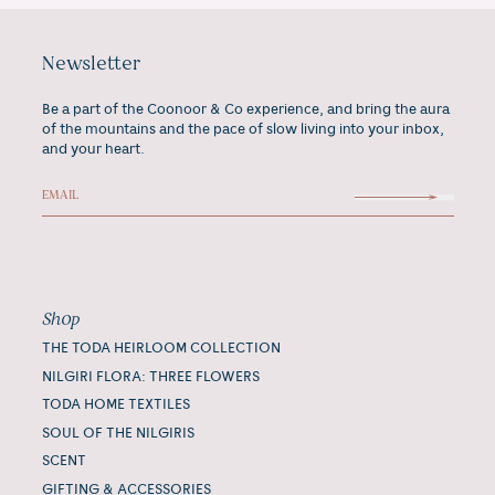
Newsletter
Be a part of the Coonoor & Co experience, and bring the aura
of the mountains and the pace of slow living into your inbox,
and your heart.
Shop
THE TODA HEIRLOOM COLLECTION
NILGIRI FLORA: THREE FLOWERS
TODA HOME TEXTILES
SOUL OF THE NILGIRIS
SCENT
GIFTING & ACCESSORIES